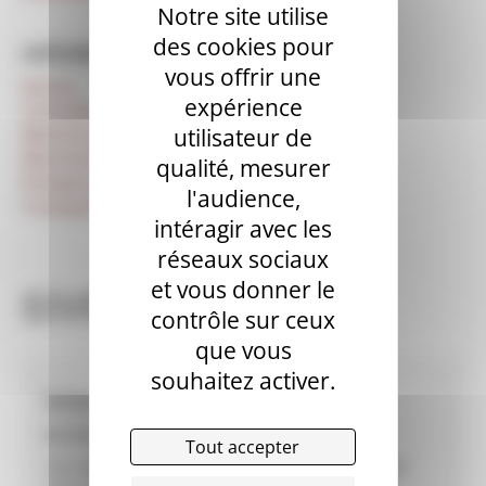
Notre site utilise
des cookies pour
CATÉGORIES
vous offrir une
Autres
expérience
Centrale mobile
Machines à projeter d'occasion
utilisateur de
Machines à enduire d’occasion
qualité, mesurer
Pompes à chape (fluide) d’occasion
l'audience,
Transporteurs de chape d’occasion
intéragir avec les
réseaux sociaux
et vous donner le
SIVEMAT
contrôle sur ceux
que vous
souhaitez activer.
Informations revendeur
SIVEMAT
Tout accepter
102 IMPASSE DES FRENES ZA DESSUS LE FIER