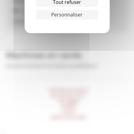
74370 ARGONAY
Tout refuser
Tél :
04.50.27.17.53
Personnaliser
Machines en vente
Aucune machine à la vente actuellement
Comment ça marche ?
Qui sommes-nous ?
Infos légales
Publicité
Contact
Gestion des cookies
___