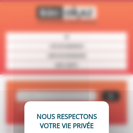
Panneau de gestion des cookies
LISTE DES ANNONCES
CARTE DES REVENDEURS
MON COMPTE
Recherche avancée
Réinitialiser vos critères