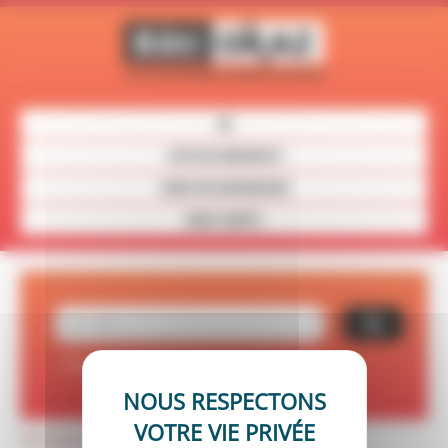
Panneau de gestion des cookies
LISTE DES ANNONCES
CARTE DES REVENDEURS
MON COMPTE
Recherche avancée
Réinitialiser vos critères