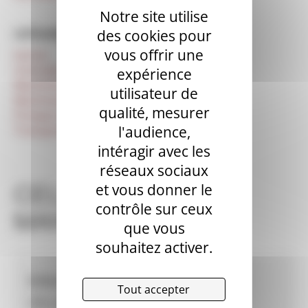
Notre site utilise
CATÉGORIES
des cookies pour
vous offrir une
Autres
Centrale mobile
expérience
Machines à projeter d'occasion
utilisateur de
Machines à enduire d’occasion
qualité, mesurer
Pompes à chape (fluide) d’occasion
l'audience,
Transporteurs de chape d’occasion
intéragir avec les
réseaux sociaux
CELLERIER BTP
et vous donner le
contrôle sur ceux
MANUTENTION
que vous
souhaitez activer.
Informations revendeur
Tout accepter
CELLERIER BTP MANUTENTION