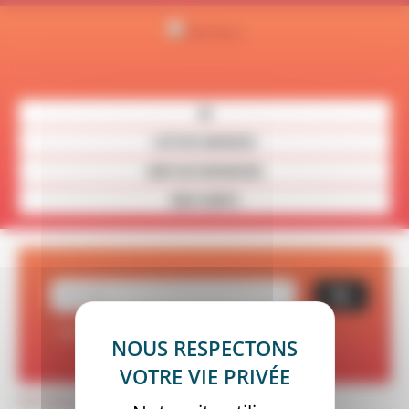
Panneau de gestion des cookies
LISTE DES ANNONCES
CARTE DES REVENDEURS
MON COMPTE
Recherche avancée
Réinitialiser vos critères