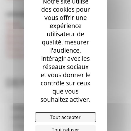
Notre site utilise
des cookies pour
CATÉGORIES
vous offrir une
Autres
expérience
Centrale mobile
utilisateur de
Machines à projeter d'occasion
qualité, mesurer
Machines à enduire d’occasion
Pompes à chape (fluide) d’occasion
l'audience,
Transporteurs de chape d’occasion
intéragir avec les
réseaux sociaux
et vous donner le
DEPANN'TP
contrôle sur ceux
que vous
souhaitez activer.
Informations revendeur
DEPANN'TP
Tout accepter
3. Rue de L'industrie 25410 - ST VIT
Tout refuser