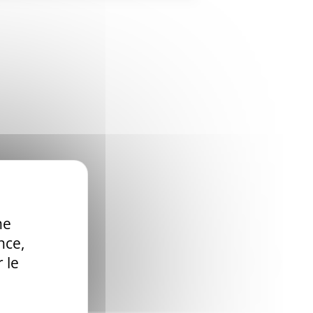
ne
nce,
 le