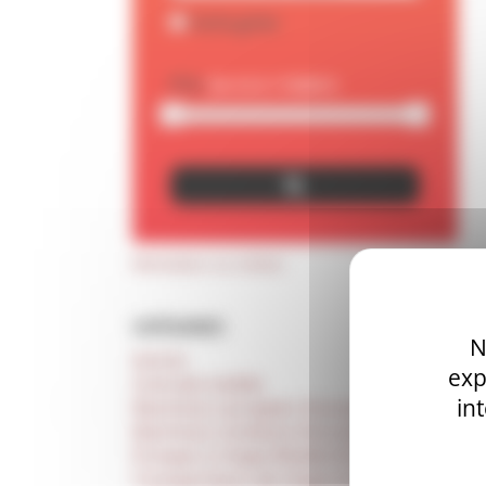
Carte grise
Prix
Réinitialiser vos critères
CATÉGORIES
N
Autres
exp
Centrale mobile
in
Machines à projeter d'occasion
Machines à enduire d’occasion
Pompes à chape (fluide) d’occasion
Transporteurs de chape d’occasion