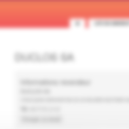
LISTE DES ANNONC
DUCLOS SA
Informations revendeur
DUCLOS SA
3 RUE JEAN SERVANTON ZA SCHEURER KESTNER 42
Tél :
04.77.91.21.61