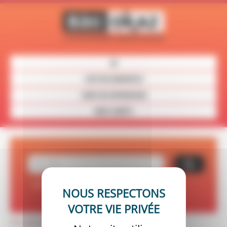
Panneau de gestion des cookies
LISTE DES ANNONCES
CARTE DES REVENDEURS
MON COMPTE
Recherche avancée
Réinitialiser vos critères