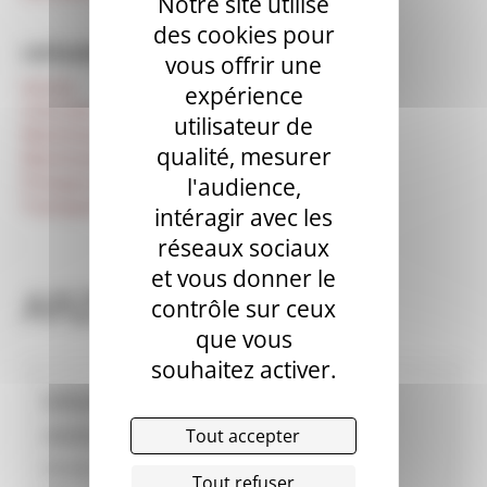
Notre site utilise
des cookies pour
CATÉGORIES
vous offrir une
Autres
expérience
Centrale mobile
utilisateur de
Machines à projeter d'occasion
qualité, mesurer
Machines à enduire d’occasion
Pompes à chape (fluide) d’occasion
l'audience,
Transporteurs de chape d’occasion
intéragir avec les
réseaux sociaux
et vous donner le
ARZEL
contrôle sur ceux
que vous
souhaitez activer.
Informations revendeur
ARZEL
Tout accepter
ZA de Lézéon 29800 PLOUEDERN
Tout refuser