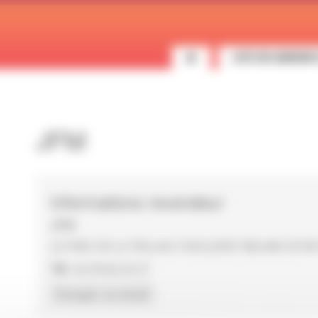
LISTE DES ANNONC
JFM
Informations revendeur
JFM
LE PARC DE LA TEILLAIS 3 RUE JOSET BELAMI 3574
Tél :
02.99.60.25.57