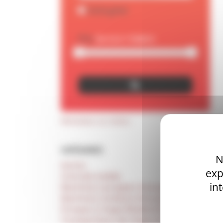
Carte grise
Prix
Réinitialiser vos critères
CATÉGORIES
N
Autres
exp
Centrale mobile
in
Machines à projeter d'occasion
Machines à enduire d’occasion
Pompes à chape (fluide) d’occasion
Transporteurs de chape d’occasion