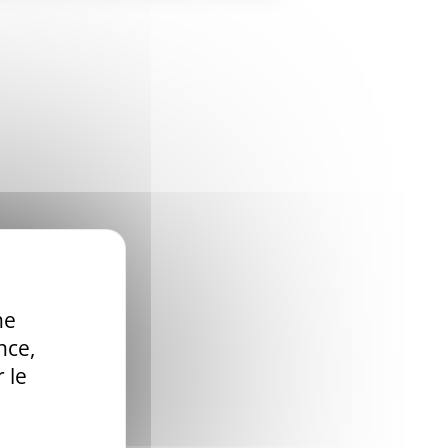
ne
nce,
 le