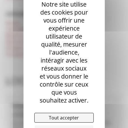
Notre site utilise
des cookies pour
CATÉGORIES
vous offrir une
Autres
expérience
Centrale mobile
Machines à projeter d'occasion
utilisateur de
Machines à enduire d’occasion
qualité, mesurer
Pompes à chape (fluide) d’occasion
l'audience,
Transporteurs de chape d’occasion
intéragir avec les
réseaux sociaux
et vous donner le
LOCASUD
contrôle sur ceux
que vous
souhaitez activer.
Informations revendeur
LOCASUD
Tout accepter
20, rue Jean Rostand ZA Val de Caussels 81000