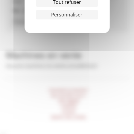
ALBI
Tout refuser
Tél :
05 63 47 69 69
Personnaliser
Machines en vente
Aucune machine à la vente actuellement
Comment ça marche ?
Qui sommes-nous ?
Infos légales
Publicité
Contact
Gestion des cookies
___