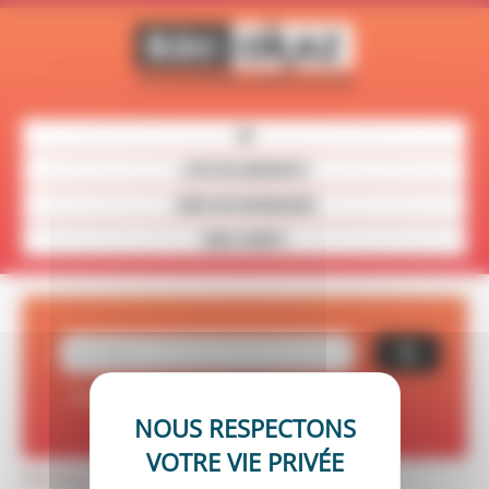
Panneau de gestion des cookies
LISTE DES ANNONCES
CARTE DES REVENDEURS
MON COMPTE
Recherche avancée
Réinitialiser vos critères