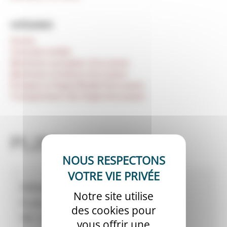
CATÉGORIES
Autres
Centrale mobile
Machines à projeter d'occasion
Machines à enduire d’occasion
Pompes à chape (fluide) d’occasion
Transporteurs de chape d’occasion
PL2M
Informations revendeur
Notre site utilise
PL2M
des cookies pour
Tél :
06 86 66 55 63
vous offrir une