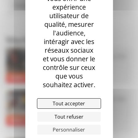
expérience
utilisateur de
qualité, mesurer
l'audience,
Machines en vente
intéragir avec les
réseaux sociaux
Modifié le 12 juin 2026
et vous donner le
GB – D4BS
contrôle sur ceux
Offre n°
2676
que vous
Année de fabrication :
2020
25000 €
souhaitez activer.
Modifié le 24 juin 2026
Tout accepter
PUTZMEISTER – M740
Offre n°
2662
Tout refuser
Version / finition :
M741 DB
20000.00 €
Année de fabrication :
2004
Personnaliser