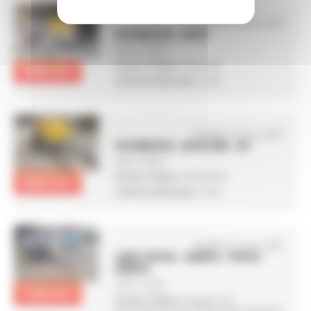
Modifié le 24 juin 2026
PUTZMEISTER – M740
Offre n°
2650
Version / finition :
M741 DB
30000.00 €
Année de fabrication :
2004
Modifié le 5 mars 2026
PUTZMEISTER – M740 DHB – HP
Offre n°
2561
Version / finition :
M740 DHB
38000.00 €
Année de fabrication :
2024
Modifié le 5 mars 2026
LANCY PH9 BS – KUBOTA – PH9 BS –
KUBOTA
Offre n°
2535
13500.00 €
Version / finition :
Equipée avec