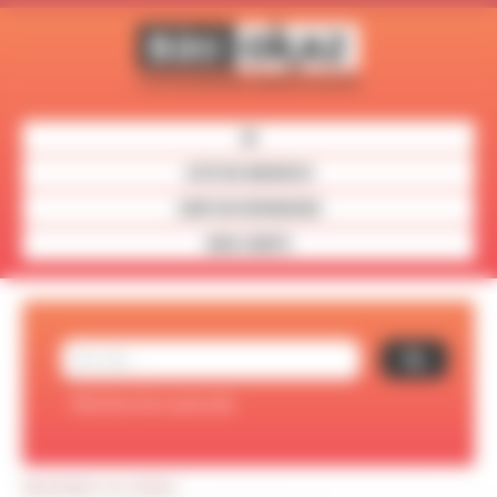
Panneau de gestion des cookies
LISTE DES ANNONCES
CARTE DES REVENDEURS
MON COMPTE
Recherche avancée
Réinitialiser vos critères