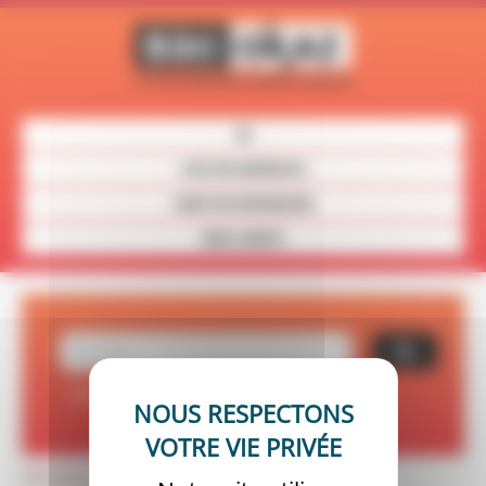
Panneau de gestion des cookies
LISTE DES ANNONCES
CARTE DES REVENDEURS
MON COMPTE
Recherche avancée
Réinitialiser vos critères