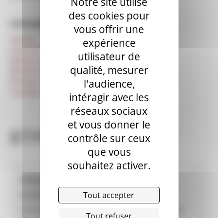
Notre site utilise
des cookies pour
CATÉGORIES
vous offrir une
Autres
expérience
Centrale mobile
utilisateur de
Machines à projeter d'occasion
qualité, mesurer
Machines à enduire d’occasion
Pompes à chape (fluide) d’occasion
l'audience,
Transporteurs de chape d’occasion
intéragir avec les
réseaux sociaux
et vous donner le
BTPA EQUIPEMENT
contrôle sur ceux
que vous
souhaitez activer.
Informations revendeur
BTPA EQUIPEMENT
Tout accepter
ZA Les Rivières des Meymes 46220 PRAYSSAC
Tout refuser