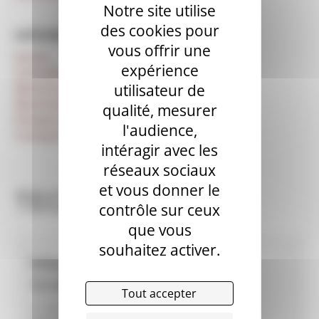
Notre site utilise
des cookies pour
CATÉGORIES
vous offrir une
Autres
expérience
Centrale mobile
Machines à projeter d'occasion
utilisateur de
Machines à enduire d’occasion
qualité, mesurer
Pompes à chape (fluide) d’occasion
l'audience,
Transporteurs de chape d’occasion
intéragir avec les
réseaux sociaux
et vous donner le
TECMAT
contrôle sur ceux
que vous
souhaitez activer.
Informations revendeur
TECMAT
Tout accepter
1, rue Pelatan 98800 NOUMEA NOUVELLE