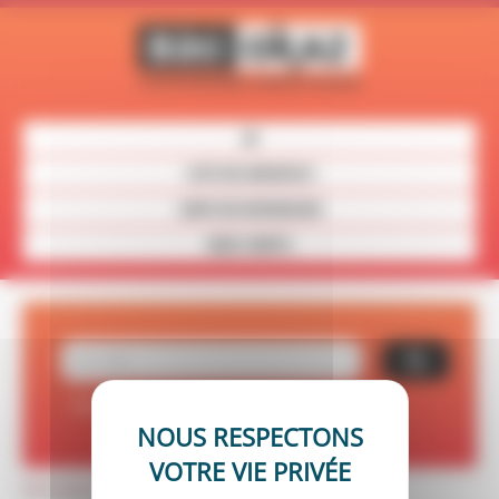
Panneau de gestion des cookies
LISTE DES ANNONCES
CARTE DES REVENDEURS
MON COMPTE
Recherche avancée
Réinitialiser vos critères