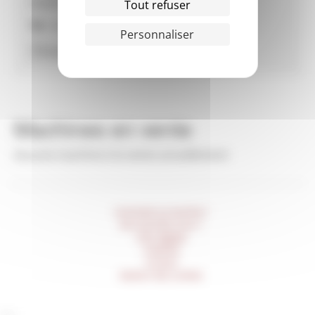
CALEDONIE
Tout refuser
Tél :
00 687 77 25 45
Personnaliser
Machines en vente
Aucune machine à la vente actuellement
Comment ça marche ?
Qui sommes-nous ?
Infos légales
Publicité
Contact
Gestion des cookies
___